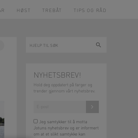
ÅR
HØST
TREBÅT
TIPS OG RÅD
Hjelp
Søk
til
Pin
søk
on
ok
Pinterest
NYHETSBREV!
Hold deg oppdatert på farger og
trender gjennom vårt nyhetsbrev.
Meld på!
Jeg samtykker til å motta
Jotuns nyhetsbrev og er informert
om at et slikt samtykke kan