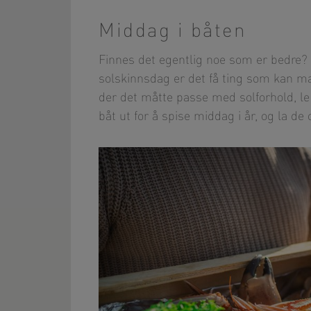
Middag i båten
Finnes det egentlig noe som er bedre? 
solskinnsdag er det få ting som kan ma
der det måtte passe med solforhold, l
båt ut for å spise middag i år, og la de