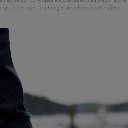
innes, så bør du vurdere å stoffe båten med Jotun Yachti
g i to sesonger. Du trenger altså bare å stoffe båten