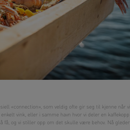
iell «connection», som veldig ofte gir seg til kjenne når v
nkelt vink, eller i samme havn hvor vi deler en kaffekopp
d å få, og vi stiller opp om det skulle være behov. Nå gleder