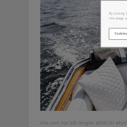
By clicking “
site usage, a
Cookies
Alle som har båt lengter alltid litt ek