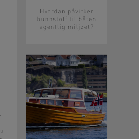
Hvordan påvirker
bunnstoff til båten
egentlig miljøet?
t
du