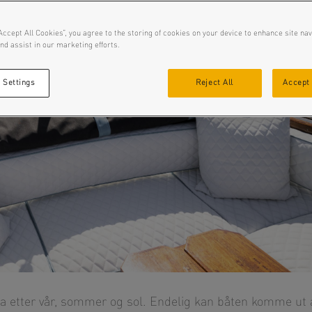
Accept All Cookies”, you agree to the storing of cookies on your device to enhance site nav
nd assist in our marketing efforts.
 Settings
Reject All
Accept 
stra etter vår, sommer og sol. Endelig kan båten komme ut 