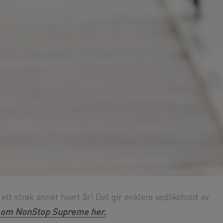
tt strøk annet hvert år! Det gir enklere vedlikehold av
 om NonStop Supreme her.