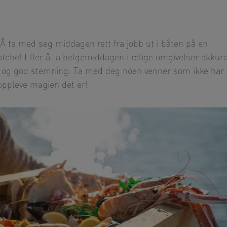
Å ta med seg middagen rett fra jobb ut i båten på en
tche! Eller å ta helgemiddagen i rolige omgivelser akkur
e og god stemning. Ta med deg noen venner som ikke har
 oppleve magien det er!