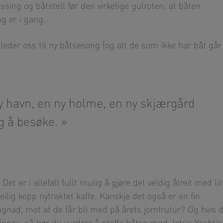
sing og båtstell før den virkelige gulroten; at båten
g er i gang.
 gleder oss til ny båtsesong (og alt de som ikke har båt går
ny havn, en ny holme, en ny skjærgård
rg å besøke.
et er i allefall fullt mulig å gjøre det veldig ålreit med lit
ilig kopp nytraktet kaffe. Kanskje det også er en fin
dugnad, mot at de får bli med på årets jomfrutur? Og hvis 