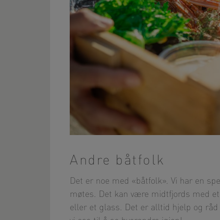
Andre båtfolk
Det er noe med «båtfolk». Vi har en spes
møtes. Det kan være midtfjords med et e
eller et glass. Det er alltid hjelp og rå