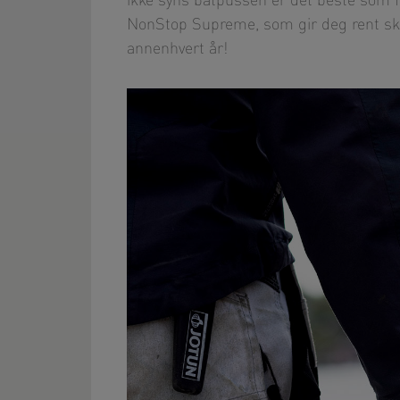
ikke syns båtpussen er det beste som f
NonStop Supreme, som gir deg rent skro
annenhvert år!