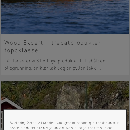
Wood Expert – trebåtprodukter i
toppklasse
I år lanserer vi 3 helt nye produkter til trebåt; én
oljegrunning, én klar lakk og én gyllen lakk –…
By clicking “Accept All Cookies”, you agree to the storing of cookies on your
device to enhance site navigation, analyze site usage, and assist in our