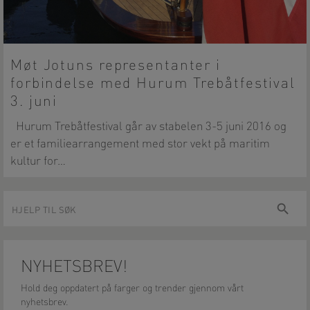
Møt Jotuns representanter i
forbindelse med Hurum Trebåtfestival
3. juni
Hurum Trebåtfestival går av stabelen 3-5 juni 2016 og
er et familiearrangement med stor vekt på maritim
kultur for…
Hjelp
Søk
til
søk
NYHETSBREV!
Hold deg oppdatert på farger og trender gjennom vårt
nyhetsbrev.