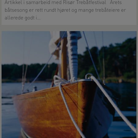
Artikkel i samarbeid med Risør Trebåtfestival Årets
båtsesong er rett rundt hjøret og mange trebåteiere er
allerede godt i…