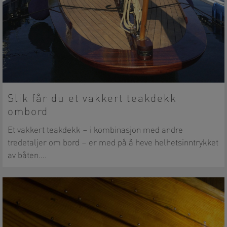
Slik får du et vakkert teakdekk
ombord
Et vakkert teakdekk – i kombinasjon med andre
tredetaljer om bord – er med på å heve helhetsinntrykket
av båten….