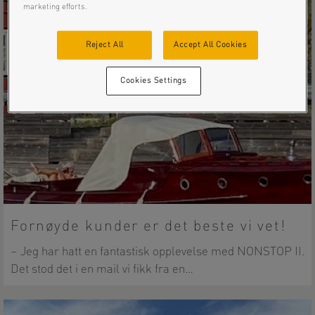
marketing efforts.
Reject All
Accept All Cookies
Cookies Settings
Fornøyde kunder er det beste vi vet!
– Jeg har hatt en fantastisk opplevelse med NONSTOP II.
Det stod det i en mail vi fikk fra en…