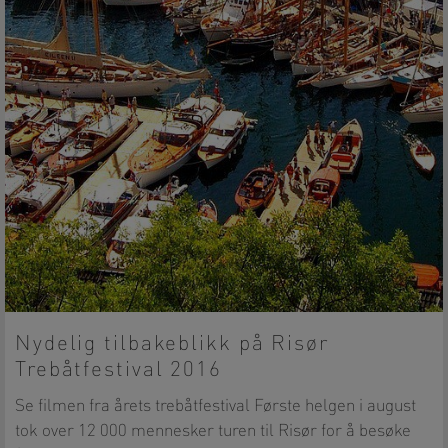
Nydelig tilbakeblikk på Risør
Trebåtfestival 2016
Se filmen fra årets trebåtfestival Første helgen i august
tok over 12 000 mennesker turen til Risør for å besøke