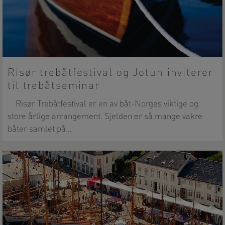
Risør trebåtfestival og Jotun inviterer
til trebåtseminar
Risør Trebåtfestival er en av båt-Norges viktige og
store årlige arrangement. Sjelden er så mange vakre
båter samlet på…