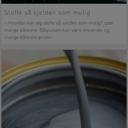
Stoffe så sjelden som mulig
– Hvordan kan jeg stoffe så sjelden som mulig? spør
mange båteiere. Båtpussen kan være krevende, og
mange båteiere ønsker…