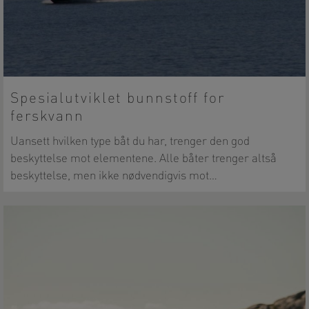
Spesialutviklet bunnstoff for
ferskvann
Uansett hvilken type båt du har, trenger den god
beskyttelse mot elementene. Alle båter trenger altså
beskyttelse, men ikke nødvendigvis mot…