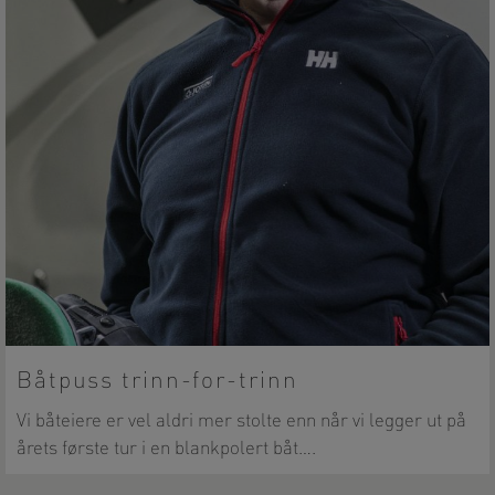
Båtpuss trinn-for-trinn
Vi båteiere er vel aldri mer stolte enn når vi legger ut på
årets første tur i en blankpolert båt….