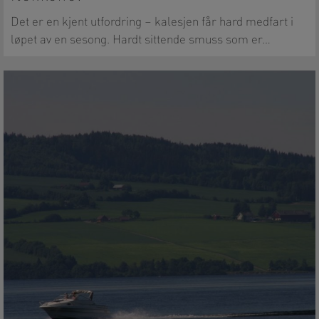
Det er en kjent utfordring – kalesjen får hard medfart i
løpet av en sesong. Hardt sittende smuss som er…