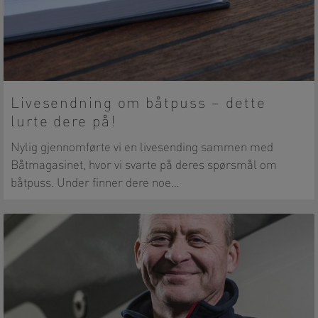
Livesendning om båtpuss – dette
lurte dere på!
Nylig gjennomførte vi en livesending sammen med
Båtmagasinet, hvor vi svarte på deres spørsmål om
båtpuss. Under finner dere noe…