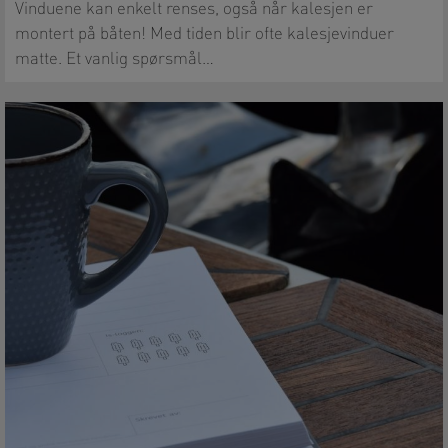
Vinduene kan enkelt renses, også når kalesjen er
montert på båten! Med tiden blir ofte kalesjevinduer
matte. Et vanlig spørsmål…