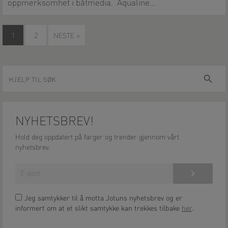
oppmerksomhet i båtmedia. Aqualine…
1
2
NESTE »
Hjelp
Søk
til
søk
NYHETSBREV!
Hold deg oppdatert på farger og trender gjennom vårt
nyhetsbrev.
Meld på!
Jeg samtykker til å motta Jotuns nyhetsbrev og er
informert om at et slikt samtykke kan trekkes tilbake
her
.