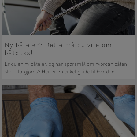
Ny båteier? Dette må du vite om
båtpuss!
Er du en ny båteier, og har spørsmål om hvordan båten
skal klargjøres? Her er en enkel guide til hvordan…